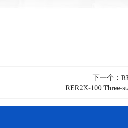
下一个：R
RER2X-100 Three-stag