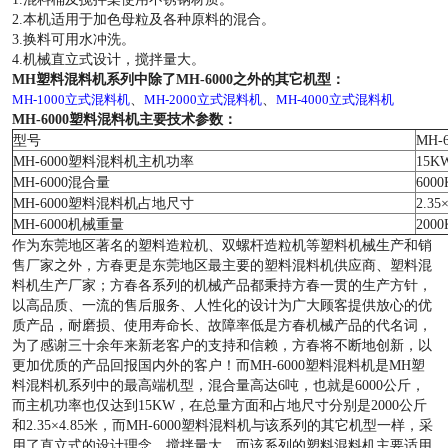
2.本机适用于加色母粒及各种原料的混合。
3.换料可用水冲洗。
4.机械直立式设计，搅拌量大。
MH塑料混料机系列中除了MH-6000之外的其它机型：
、
、
MH-1000立式混料机
MH-2000立式混料机
MH-4000立式混料机
MH-6000塑料混料机主要技术参数：
型号
MH-6
MH-6000塑料混料机主机功率
15K
MH-6000混合量
6000
MH-6000塑料混料机占地尺寸
2.35
MH-6000机械重量
2000
作为东莞地区著名的塑料造粒机、双螺杆造粒机等塑料机械生产和销
售厂家之外，方春更是东莞地区最主要的塑料混料机供应商、塑料混
料机生产厂家；方春各系列的机械产品都秉持方春一贯的生产方针，
以高品质、一流的售后服务、人性化的设计为广大顾客提供放心的优
质产品，耐磨损、使用寿命长、故障率低是方春机械产品的代名词，
为了感谢三十余年来新老客户的支持和信赖，方春将不断地创新，以
更加优质的产品回报国内外的客户！而MH-6000塑料混料机是MH塑
料混料机系列中的最高端机型，混合量高达6吨，也就是6000公斤，
而主机功率也仅达到15KW，在总量方面和占地尺寸分别是2000公斤
和2.35×4.85米，而MH-6000塑料混料机与该系列的其它机型一样，采
用了直立式的设计理念，搅拌量大，而该系列的塑料混料机主要适用