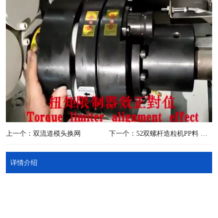
上一个：双流道模头换网
下一个：52双螺杆造粒机PP料 （上螺杆+上模头+拉条+切粒）
详情介绍