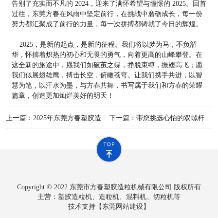
告别了充实而不凡的 2024，迎来了满怀希望与憧憬的 2025。回首
过往，东莞方春在风雨中坚定前行，在挑战中磨砺成长，每一份
努力都汇聚成了前行的力量，每一次拼搏都铸就了今日的辉煌。
2025，是新的起点，是新的征程。我们将以梦为马，不负韶
华，怀揣着炽热的初心和无畏的勇气，向着更高的山峰攀登。在
这全新的旅途中，愿我们如破茧之蝶，挣脱束缚，振翅高飞；愿
我们似展翅雄鹰，搏击长空，俯瞰苍穹。让我们携手共进，以智
慧为笔，以汗水为墨，与方春共舞，书写属于我们和方春的荣耀
篇章，创造更加灿烂美好的明天！
上一篇：2025年东莞方春塑胶造粒机械有限公司春节放假通知
下一篇：带您挑选心怡的双螺杆塑胶造粒机
Copyright © 2022 东莞市方春塑胶造粒机械有限公司 版权所有
主营：塑胶造粒机、造粒机、混料机、切粒机等
技术支持【
东莞网站建设
】