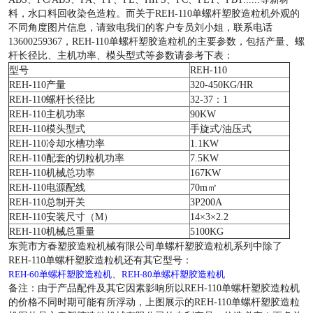
料，水口料回收染色造粒。而关于REH-110单螺杆塑胶造粒机外观的
不同角度图片信息，请致电我们的客户专员刘小姐，联系电话
13600259367，REH-110单螺杆塑胶造粒机的主要参数，包括产量、螺
杆长径比、主机功率、模头型式等参数请参考下表：
型号
REH-110
REH-110产量
320-450KG/HR
REH-110螺杆长径比
32-37：1
REH-110主机功率
90KW
REH-110模头型式
手旋式/油压式
REH-110冷却水槽功率
1.1KW
REH-110配套的切粒机功率
7.5KW
REH-110机械总功率
167KW
REH-110电源配线
70m㎡
REH-110总制开关
3P200A
REH-110安装尺寸（M）
14×3×2.2
REH-110机械总重量
5100KG
东莞市方春塑胶造粒机械有限公司单螺杆塑胶造粒机系列中除了
REH-110单螺杆塑胶造粒机还有其它型号：
、
REH-60单螺杆塑胶造粒机
REH-80单螺杆塑胶造粒机
备注：由于产品配件及其它因素影响所以REH-110单螺杆塑胶造粒机
的价格不同时期可能有所浮动，上图展示的REH-110单螺杆塑胶造粒